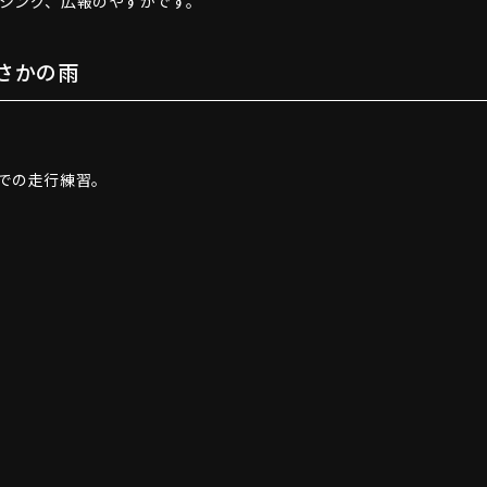
シング、広報のやすかです。
さかの雨
での走行練習。