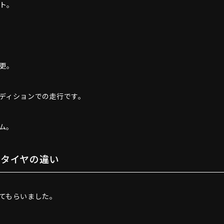
ト。
更。
ディションでの走行です。
ム。
常タイヤの違い
てもらいました。